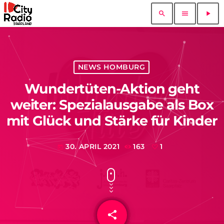
search
menu
play_arrow
NEWS HOMBURG
Wundertüten-Aktion geht
weiter: Spezialausgabe als Box
mit Glück und Stärke für Kinder
30. APRIL 2021
163
1
today
share
email
1