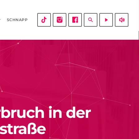
volume_up
search
play_arrow
SCHNAPP
bruch in der
straße