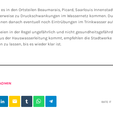
s in den Ortsteilen Beaumarais, Picard, Saarlouis Innenstadt
herweise zu Druckschwankungen im Wassernetz kommen. Du
nnen danach eventuell noch Eintrübungen im Trinkwasser auf
eien in der Regel ungefährlich und nicht gesundheitsgefähr
us der Hauswasserleitung kommt, empfehlen die Stadtwerke 
 zu lassen, bis es wieder klar ist.
ADMIN
email
RATE IT