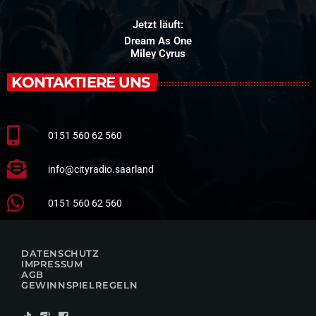
Jetzt läuft:
Dream As One
Miley Cyrus
KONTAKTIERE UNS
0151 560 62 560
info@cityradio.saarland
0151 560 62 560
DATENSCHUTZ
IMPRESSUM
AGB
GEWINNSPIELREGELN