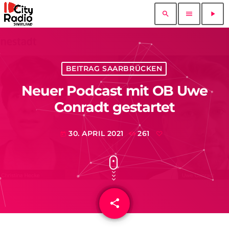
search
menu
play_arrow
BEITRAG SAARBRÜCKEN
Neuer Podcast mit OB Uwe
Conradt gestartet
30. APRIL 2021
261
today
share
email