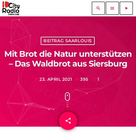
search
menu
play_arrow
BEITRAG SAARLOUIS
Mit Brot die Natur unterstützen
– Das Waldbrot aus Siersburg
23. APRIL 2021
395
1
today
share
email
1