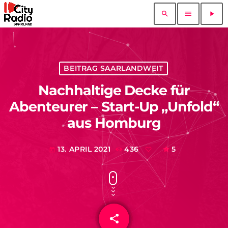
search
menu
play_arrow
BEITRAG SAARLANDWEIT
Nachhaltige Decke für
Abenteurer – Start-Up „Unfold“
aus Homburg
13. APRIL 2021
436
5
today
share
email