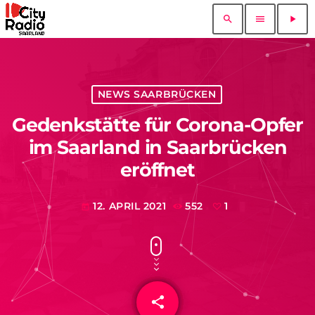
search
menu
play_arrow
NEWS SAARBRÜCKEN
Gedenkstätte für Corona-Opfer
im Saarland in Saarbrücken
eröffnet
12. APRIL 2021
552
1
today
share
email
1