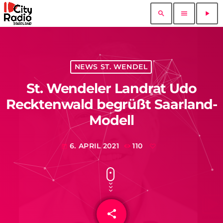
search
menu
play_arrow
NEWS ST. WENDEL
St. Wendeler Landrat Udo
Recktenwald begrüßt Saarland-
Modell
6. APRIL 2021
110
today
share
email