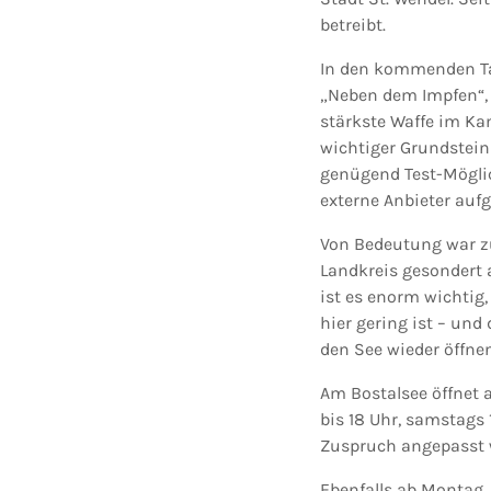
betreibt.
In den kommenden Tag
„Neben dem Impfen“, 
stärkste Waffe im Ka
wichtiger Grundstein 
genügend Test-Möglic
externe Anbieter aufg
Von Bedeutung war zu
Landkreis gesondert a
ist es enorm wichtig,
hier gering ist – un
den See wieder öffnen
Am Bostalsee öffnet a
bis 18 Uhr, samstags 
Zuspruch angepasst 
Ebenfalls ab Montag, 