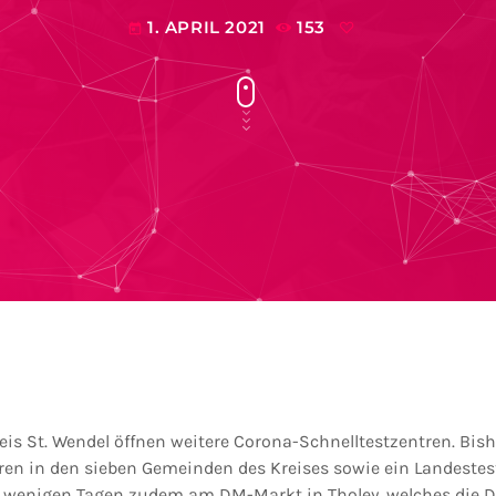
1. APRIL 2021
153
today
eis St. Wendel öffnen weitere Corona-Schnelltestzentren. Bish
en in den sieben Gemeinden des Kreises sowie ein Landestes
it wenigen Tagen zudem am DM-Markt in Tholey, welches die 