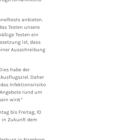
elltests anbieten.
 das Testen unsere
mäßige Testen ein
ssetzung ist, dass
einer Ausschreibung
Dies habe der
 Ausflugsziel. Daher
 das Infektionsrisiko
e Angebote rund um
ein wird.“
tag bis Freitag, 10
en in Zukunft dem
Allerburg in Namborn