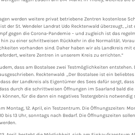
en werden weitere privat betriebene Zentren kostenlose Schn
ist der St. Wendeler Landrat Udo Recktenwald überzeugt, „ist
mpf gegen die Corona-Pandemie – und zugleich ist das regel
hin zu einer schrittweisen Rückkehr in die Normalität. Vorau
hkeiten vorhanden sind. Daher haben wir als Landkreis mit 
efordert, weitere Zentren in unserem Kreis zu errichten.“
dem, dass am Bostalsee zwei Testmöglichkeiten entstehen. 
usgeschrieben. Recktenwald: „Der Bostalsee ist ein beliebtes
 dass der Landkreis als Eigentümer des Sees dafür sorgt, dass
d dass durch die schrittweisen Öffnungen im Saarland bald di
 können, für die dann ein negatives Testergebnis notwendig s
m Montag, 12. April, ein Testzentrum. Die Öffnungszeiten: Mon
10 bis 13 Uhr, sonntags nach Bedarf. Die Öffnungszeiten soll
werden.
12. April, besteht die Möglichkeit, sich am Einkaufszentrum 