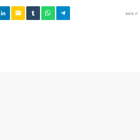
email
RATE IT