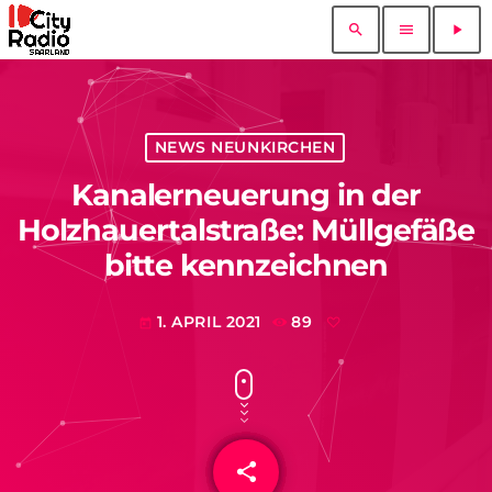
search
menu
play_arrow
NEWS NEUNKIRCHEN
Kanalerneuerung in der
Holzhauertalstraße: Müllgefäße
bitte kennzeichnen
1. APRIL 2021
89
today
share
email