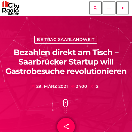
search
menu
play_arrow
BEITRAG SAARLANDWEIT
Bezahlen direkt am Tisch –
Saarbrücker Startup will
Gastrobesuche revolutionieren
29. MÄRZ 2021
2400
2
today
share
email
2