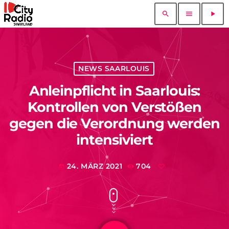
search
menu
play_arrow
NEWS SAARLOUIS
Anleinpflicht in Saarlouis:
Kontrollen von Verstößen
gegen die Verordnung werden
intensiviert
24. MÄRZ 2021
704
today