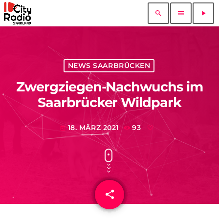
search
menu
play_arrow
NEWS SAARBRÜCKEN
Zwergziegen-Nachwuchs im
Saarbrücker Wildpark
18. MÄRZ 2021
93
today
share
email