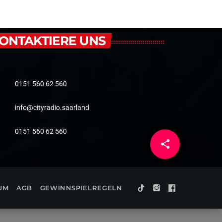
ONTAKTIERE UNS
0151 560 62 560
info@cityradio.saarland
0151 560 62 560
share
email
UM
AGB
GEWINNSPIELREGELN