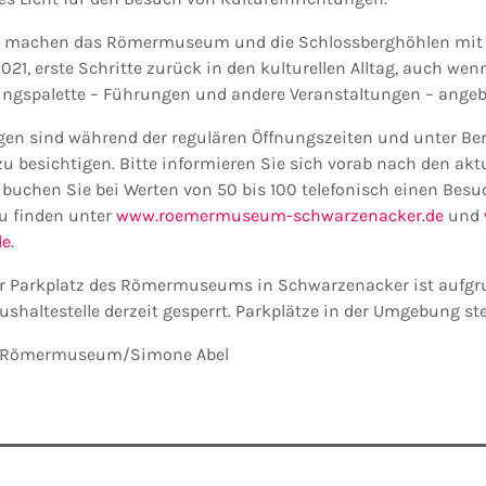
en machen das Römermuseum und die Schlossberghöhlen mit 
2021, erste Schritte zurück in den kulturellen Alltag, auch wen
ungspalette – Führungen und andere Veranstaltungen – ange
gen sind während der regulären Öffnungszeiten und unter Be
zu besichtigen. Bitte informieren Sie sich vorab nach den akt
 buchen Sie bei Werten von 50 bis 100 telefonisch einen Besu
u finden unter
www.roemermuseum-schwarzenacker.de
und
de
.
er Parkplatz des Römermuseums in Schwarzenacker ist aufgr
shaltestelle derzeit gesperrt. Parkplätze in der Umgebung st
ng Römermuseum/Simone Abel