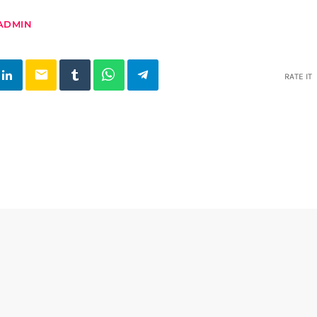
ADMIN
email
RATE IT