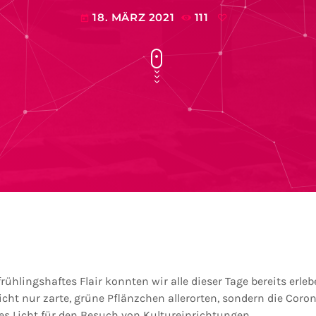
18. MÄRZ 2021
111
today
ühlingshaftes Flair konnten wir alle dieser Tage bereits erle
cht nur zarte, grüne Pflänzchen allerorten, sondern die Cor
es Licht für den Besuch von Kultureinrichtungen.