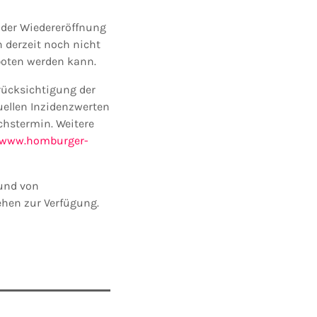
der Wiedereröffnung
n derzeit noch nicht
boten werden kann.
rücksichtigung der
uellen Inzidenzwerten
chstermin. Weitere
www.homburger-
und von
ehen zur Verfügung.