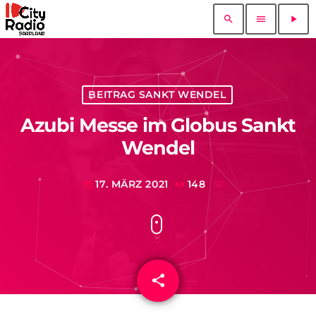
search
menu
play_arrow
BEITRAG SANKT WENDEL
Azubi Messe im Globus Sankt
Wendel
17. MÄRZ 2021
148
today
share
email