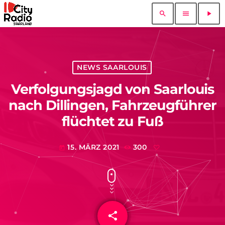
search
menu
play_arrow
NEWS SAARLOUIS
Verfolgungsjagd von Saarlouis
nach Dillingen, Fahrzeugführer
flüchtet zu Fuß
15. MÄRZ 2021
300
today
share
email