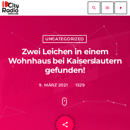
search
menu
play_arrow
UNCATEGORIZED
Zwei Leichen in einem
Wohnhaus bei Kaiserslautern
gefunden!
9. MÄRZ 2021
1529
today
share
email