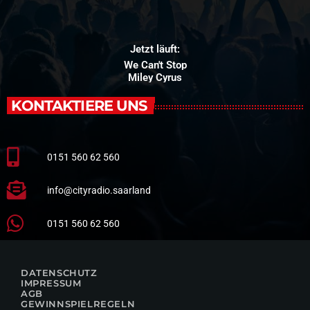
Jetzt läuft:
We Can't Stop
Miley Cyrus
KONTAKTIERE UNS
0151 560 62 560
info@cityradio.saarland
0151 560 62 560
DATENSCHUTZ
IMPRESSUM
AGB
GEWINNSPIELREGELN