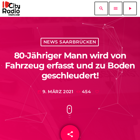
search
menu
play_arrow
NEWS SAARBRÜCKEN
80-Jähriger Mann wird von
Fahrzeug erfasst und zu Boden
geschleudert!
9. MÄRZ 2021
454
today
share
email