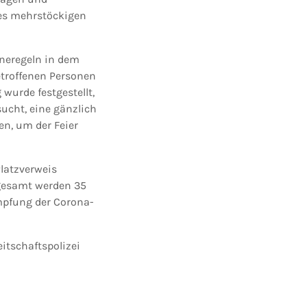
 des mehrstöckigen
neregeln in dem
etroffenen Personen
wurde festgestellt,
ucht, eine gänzlich
en, um der Feier
Platzverweis
sgesamt werden 35
mpfung der Corona-
tschaftspolizei