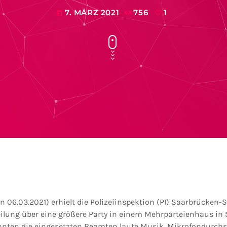
7. MÄRZ 2021
756
1
today
 06.03.2021) erhielt die Polizeiinspektion (PI) Saarbrücken-S
eilung über eine größere Party in einem Mehrparteienhaus in 
nten die eingesetzten Beamten laute Musik, Mikrofondurch