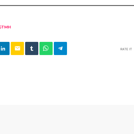
GTMH
email
RATE IT