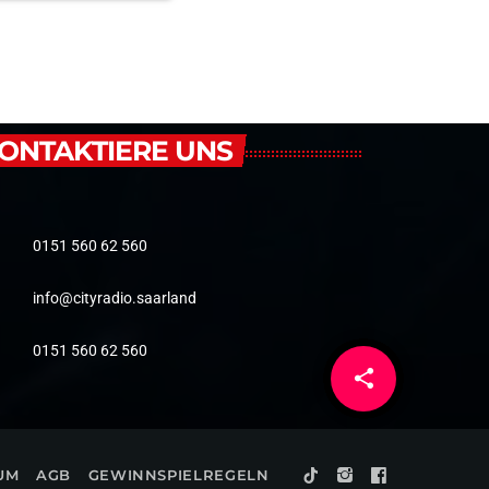
ONTAKTIERE UNS
0151 560 62 560
info@cityradio.saarland
0151 560 62 560
share
email
1
UM
AGB
GEWINNSPIELREGELN