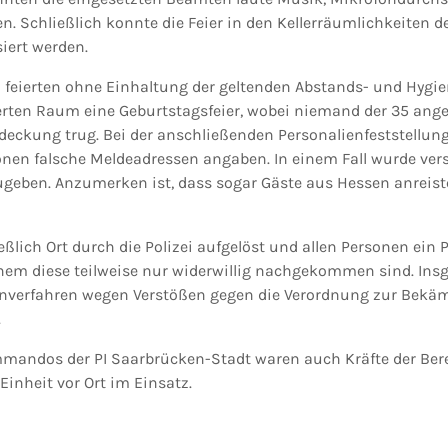
len. Schließlich konnte die Feier in den Kellerräumlichkeiten
iert werden.
feierten ohne Einhaltung der geltenden Abstands- und Hygie
rten Raum eine Geburtstagsfeier, wobei niemand der 35 ang
ckung trug. Bei der anschließenden Personalienfeststellung 
onen falsche Meldeadressen angaben. In einem Fall wurde vers
zugeben. Anzumerken ist, dass sogar Gäste aus Hessen anreist
eßlich Ort durch die Polizei aufgelöst und allen Personen ein 
hem diese teilweise nur widerwillig nachgekommen sind. In
nverfahren wegen Verstößen gegen die Verordnung zur Bekä
.
andos der PI Saarbrücken-Stadt waren auch Kräfte der Berei
Einheit vor Ort im Einsatz.