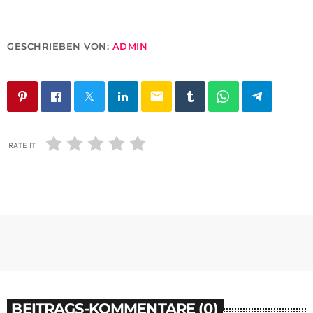
GESCHRIEBEN VON:
ADMIN
email
RATE IT
BEITRAGS-KOMMENTARE (0)