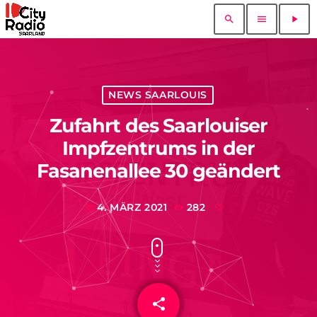
search
menu
play_arrow
NEWS SAARLOUIS
Zufahrt des Saarlouiser
Impfzentrums in der
Fasanenallee 30 geändert
4. MÄRZ 2021
282
today
share
email