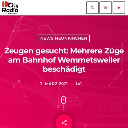
search
menu
play_arrow
NEWS NEUNKIRCHEN
Zeugen gesucht: Mehrere Züge
am Bahnhof Wemmetsweiler
beschädigt
3. MÄRZ 2021
141
today
share
email