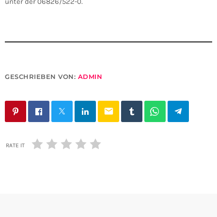
unter der 06826/522-0.
GESCHRIEBEN VON:
ADMIN
email
RATE IT