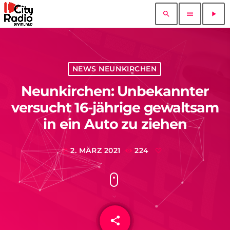
search
menu
play_arrow
NEWS NEUNKIRCHEN
Neunkirchen: Unbekannter
versucht 16-jährige gewaltsam
in ein Auto zu ziehen
2. MÄRZ 2021
224
today
share
email