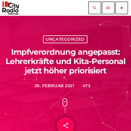
search
menu
play_arrow
UNCATEGORIZED
Impfverordnung angepasst:
Lehrerkräfte und Kita-Personal
jetzt höher priorisiert
26. FEBRUAR 2021
473
today
share
email