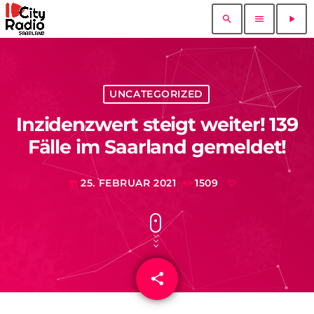
search
menu
play_arrow
UNCATEGORIZED
Inzidenzwert steigt weiter! 139
Fälle im Saarland gemeldet!
25. FEBRUAR 2021
1509
today
share
email