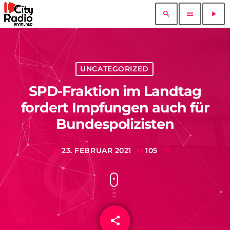
search
menu
play_arrow
UNCATEGORIZED
SPD-Fraktion im Landtag
fordert Impfungen auch für
Bundespolizisten
23. FEBRUAR 2021
105
today
share
email