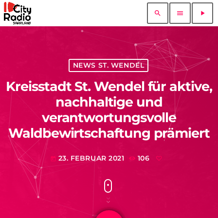
search
menu
play_arrow
NEWS ST. WENDEL
Kreisstadt St. Wendel für aktive,
nachhaltige und
verantwortungsvolle
Waldbewirtschaftung prämiert
23. FEBRUAR 2021
106
today