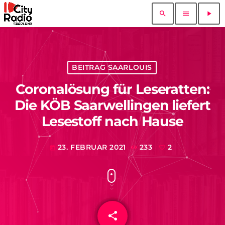
search
menu
play_arrow
BEITRAG SAARLOUIS
Coronalösung für Leseratten:
Die KÖB Saarwellingen liefert
Lesestoff nach Hause
23. FEBRUAR 2021
233
2
today
share
email
2