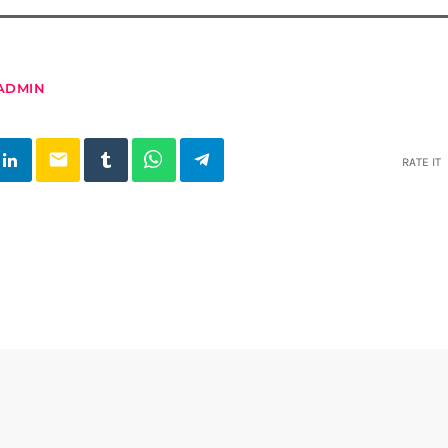
ADMIN
email
RATE IT