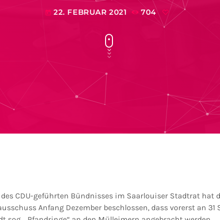
22. FEBRUAR 2021
704
today
g des CDU-geführten Bündnisses im Saarlouiser Stadtrat hat d
ausschuss Anfang Dezember beschlossen, dass vorerst an 31 
dt sog. „Pfandringe“ an den Mülleimern angebracht werden.