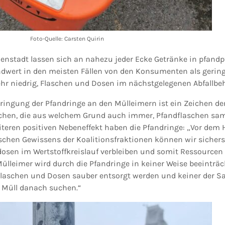
Foto-Quelle: Carsten Quirin
nnenstadt lassen sich an nahezu jeder Ecke Getränke in pfandp
ndwert in den meisten Fällen von den Konsumenten als gering
r niedrig, Flaschen und Dosen im nächstgelegenen Abfallbeh
ringung der Pfandringe an den Mülleimern ist ein Zeichen der
hen, die aus welchem Grund auch immer, Pfandflaschen sa
iteren positiven Nebeneffekt haben die Pfandringe: „Vor dem 
schen Gewissens der Koalitionsfraktionen können wir sicherst
osen im Wertstoffkreislauf verbleiben und somit Ressourcen
lleimer wird durch die Pfandringe in keiner Weise beeinträch
 Flaschen und Dosen sauber entsorgt werden und keiner der 
 Müll danach suchen.“