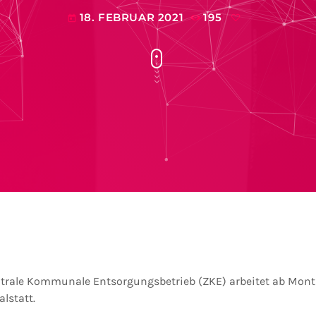
18. FEBRUAR 2021
195
today
trale Kommunale Entsorgungsbetrieb (ZKE) arbeitet ab Montag
lstatt.