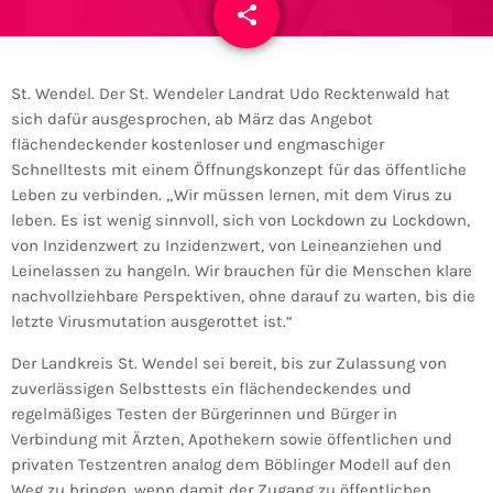
share
email
St. Wendel. Der St. Wendeler Landrat Udo Recktenwald hat
sich dafür ausgesprochen, ab März das Angebot
flächendeckender kostenloser und engmaschiger
Schnelltests mit einem Öffnungskonzept für das öffentliche
Leben zu verbinden. „Wir müssen lernen, mit dem Virus zu
leben. Es ist wenig sinnvoll, sich von Lockdown zu Lockdown,
von Inzidenzwert zu Inzidenzwert, von Leineanziehen und
Leinelassen zu hangeln. Wir brauchen für die Menschen klare
nachvollziehbare Perspektiven, ohne darauf zu warten, bis die
letzte Virusmutation ausgerottet ist.“
Der Landkreis St. Wendel sei bereit, bis zur Zulassung von
zuverlässigen Selbsttests ein flächendeckendes und
regelmäßiges Testen der Bürgerinnen und Bürger in
Verbindung mit Ärzten, Apothekern sowie öffentlichen und
privaten Testzentren analog dem Böblinger Modell auf den
Weg zu bringen, wenn damit der Zugang zu öffentlichen