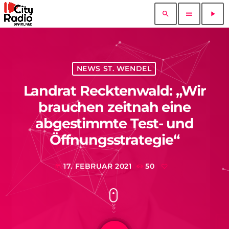
search
menu
play_arrow
NEWS ST. WENDEL
Landrat Recktenwald: „Wir
brauchen zeitnah eine
abgestimmte Test- und
Öffnungsstrategie“
17. FEBRUAR 2021
50
today