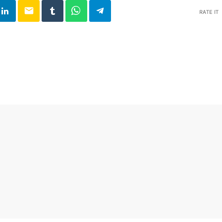
email
RATE IT