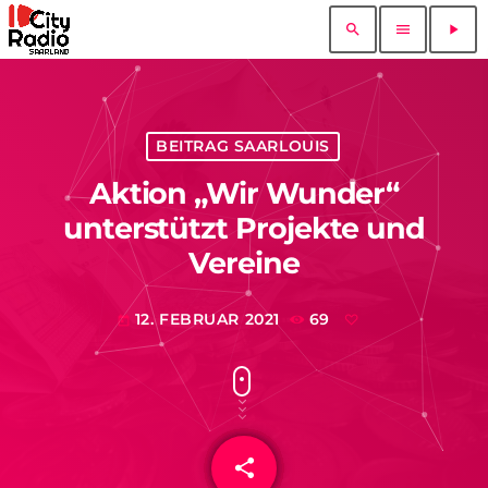
search
menu
play_arrow
BEITRAG SAARLOUIS
Aktion „Wir Wunder“
unterstützt Projekte und
Vereine
12. FEBRUAR 2021
69
today
share
email