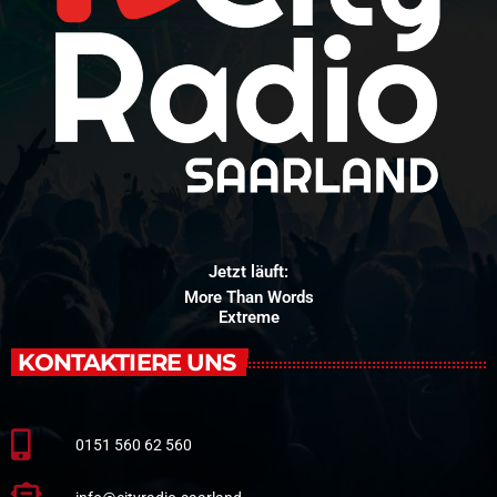
Jetzt läuft:
More Than Words
Extreme
KONTAKTIERE UNS
0151 560 62 560