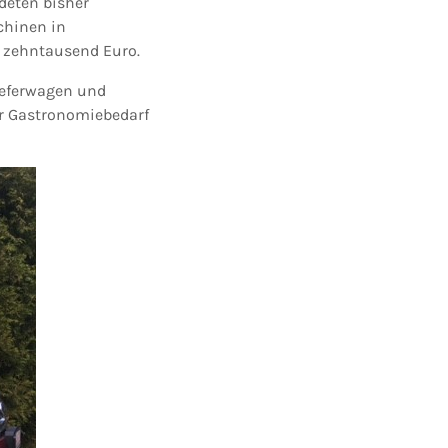
deten bisher
chinen in
 zehntausend Euro.
ieferwagen und
für Gastronomiebedarf