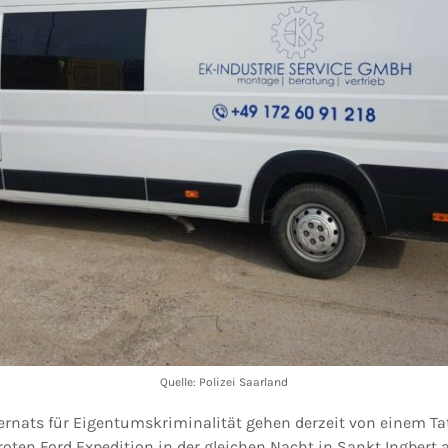
Quelle: Polizei Saarland
ezernats für Eigentumskriminalität gehen derzeit von einem
oten Ford Expedition in der gleichen Nacht in Sankt Ingbert 