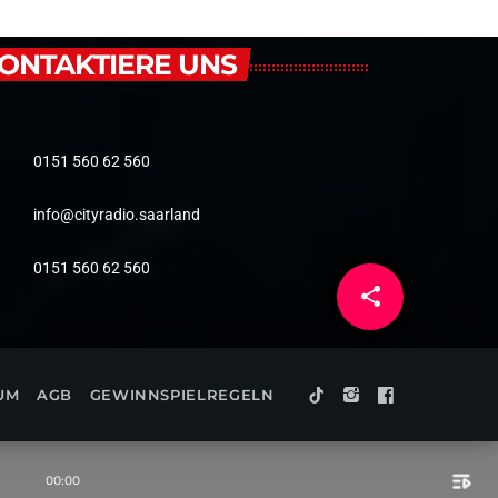
ONTAKTIERE UNS
0151 560 62 560
info@cityradio.saarland
0151 560 62 560
share
email
UM
AGB
GEWINNSPIELREGELN
playlist_play
00:00