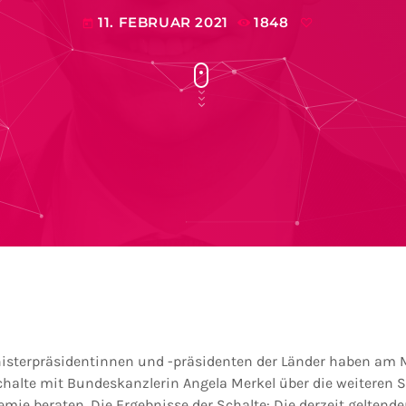
11. FEBRUAR 2021
1848
today
isterpräsidentinnen und -präsidenten der Länder haben am M
schalte mit Bundeskanzlerin Angela Merkel über die weiteren
mie beraten. Die Ergebnisse der Schalte: Die derzeit gelte