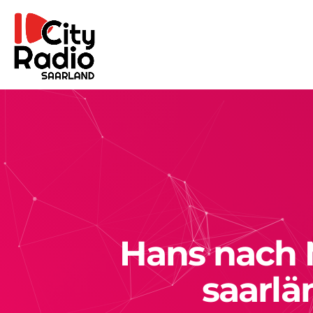
Hans nach 
saarlä