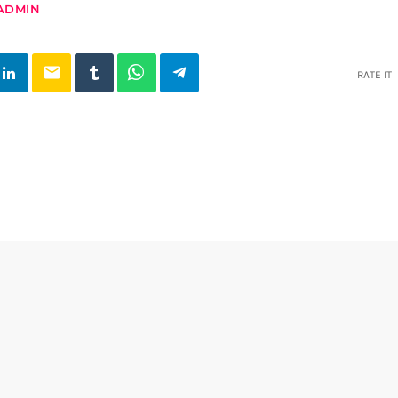
ADMIN
email
RATE IT