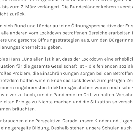
 bis zum 7. März verlängert. Die Bundesländer kehren zuers
icht zurück.
 sich Bund und Länder auf eine Öffnungsperspektive der Fris
r alle anderen vom Lockdown betroffenen Bereiche erarbeiten
chere und gerechte Öffnungsstrategien aus, um den BürgerInn
anungssicherheit zu geben.
bias Hans „Uns allen ist klar, dass der Lockdown eine erhebli
ation für die gesamte Gesellschaft ist – die fehlenden sozial
roßes Problem, die Einschränkungen sorgen bei den Betroffen
trotzdem halten wir ein Ende des Lockdowns zum jetzigen Zei
i einem ungebremsten Infektionsgeschehen wären noch sehr 
 wie vor zu hoch, um die Pandemie im Griff zu halten. Vorsch
rzielten Erfolge zu Nichte machen und die Situation so versch
hmen bräuchten.
Wir brauchen eine Perspektive. Gerade unsere Kinder und Juge
 eine geregelte Bildung. Deshalb stehen unsere Schulen auch a