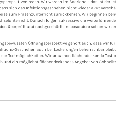
gsperspektiven reden. Wir werden im Saarland – das ist der je
 dass sich das Infektionsgeschehen nicht wieder akut verschä
tweise zum Präsenzunterricht zurückkehren. Wir beginnen be
selunterricht. Danach folgen sukzessive die weiterführende
en überprüft und nachgeschärft, insbesondere setzen wir a
ngsbewussten Öffnungsperspektive gehört auch, dass wir fü
nfektions-Geschehen auch bei Lockerungen beherrschbar bleibt
 der Testmöglichkeiten. Wir brauchen flächendeckende Test
eb und ein möglichst flächendeckendes Angebot von Schnelltes
r