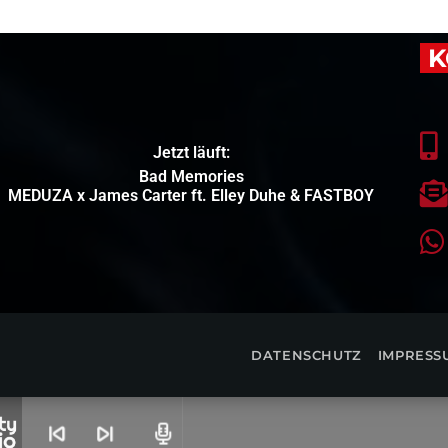
K
Jetzt läuft:
Bad Memories
MEDUZA x James Carter ft. Elley Duhe & FASTBOY
DATENSCHUTZ
IMPRESS
skip_previous
skip_next
radio
s Carter Ft. Elley Duhe & FASTBOY