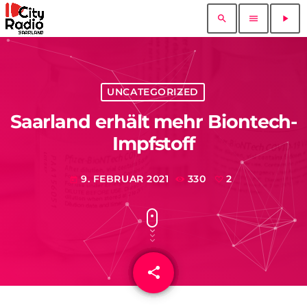
search
menu
play_arrow
UNCATEGORIZED
Saarland erhält mehr Biontech-
Impfstoff
9. FEBRUAR 2021
330
2
today
share
email
2