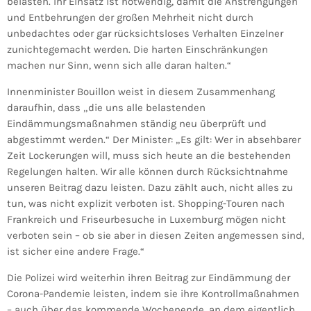
belasten. Ihr Einsatz ist notwendig, damit die Anstrengungen
und Entbehrungen der großen Mehrheit nicht durch
unbedachtes oder gar rücksichtsloses Verhalten Einzelner
zunichtegemacht werden. Die harten Einschränkungen
machen nur Sinn, wenn sich alle daran halten.“
Innenminister Bouillon weist in diesem Zusammenhang
daraufhin, dass „die uns alle belastenden
Eindämmungsmaßnahmen ständig neu überprüft und
abgestimmt werden.“ Der Minister: „Es gilt: Wer in absehbarer
Zeit Lockerungen will, muss sich heute an die bestehenden
Regelungen halten. Wir alle können durch Rücksichtnahme
unseren Beitrag dazu leisten. Dazu zählt auch, nicht alles zu
tun, was nicht explizit verboten ist. Shopping-Touren nach
Frankreich und Friseurbesuche in Luxemburg mögen nicht
verboten sein – ob sie aber in diesen Zeiten angemessen sind,
ist sicher eine andere Frage.“
Die Polizei wird weiterhin ihren Beitrag zur Eindämmung der
Corona-Pandemie leisten, indem sie ihre Kontrollmaßnahmen
– auch über das kommende Wochenende, an dem eigentlich