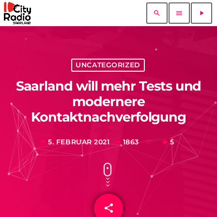
search
menu
play_arrow
UNCATEGORIZED
Saarland will mehr Tests und
modernere
Kontaktnachverfolgung
5. FEBRUAR 2021
1863
5
today
share
email