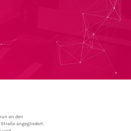
 nun an den
-Straße angegliedert.
s und