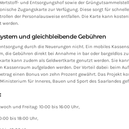
Wertstoff- und Entsorgungshof sowie der Grüngutsammelstelle 
ronische Zugangskarte zur Verfügung. Diese sorgt für schneller
rollen der Personalausweise entfallen. Die Karte kann kosten
 werden.
system und gleichbleibende Gebühren
llentsorgung durch die Neuerungen nicht. Ein mobiles Kassen
 die Gebühren direkt bei Annahme in bar oder bargeldlos zu 
arte kann zudem als Geldwertkarte genutzt werden. Sie kan
 Kassenraum aufgeladen werden. Der Vorteil dabei: beim Auf
betrag einen Bonus von zehn Prozent gewährt. Das Projekt ko
inisterium für Inneres, Bauen und Sport des Saarlandes gef
:
woch und Freitag: 10:00 bis 16:00 Uhr,
:00 bis 18:00 Uhr,