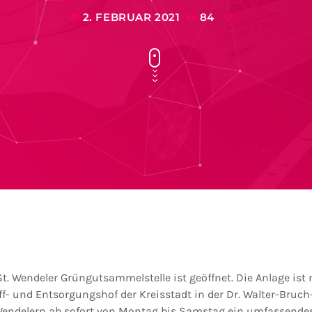
2. FEBRUAR 2021
84
today
St. Wendeler Grüngutsammelstelle ist geöffnet. Die Anlage ist
f- und Entsorgungshof der Kreisstadt in der Dr. Walter-Bruch
 Wendelern ab sofort von Montag bis Samstag ein umfassende