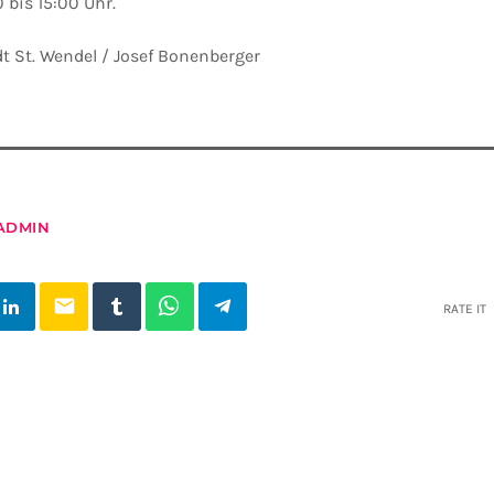
 bis 15:00 Uhr.
dt St. Wendel / Josef Bonenberger
ADMIN
email
RATE IT