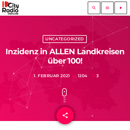
search
menu
play_arrow
UNCATEGORIZED
Inzidenz in ALLEN Landkreisen
über 100!
1. FEBRUAR 2021
1204
3
today
share
email
3