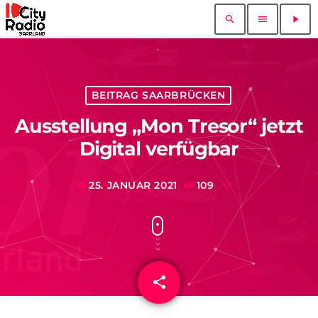
search
menu
play_arrow
BEITRAG SAARBRÜCKEN
Ausstellung „Mon Tresor“ jetzt
Digital verfügbar
25. JANUAR 2021
109
today
share
email