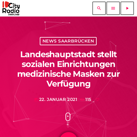
search
menu
play_arrow
NEWS SAARBRÜCKEN
Landeshauptstadt stellt
sozialen Einrichtungen
medizinische Masken zur
Verfügung
22. JANUAR 2021
115
today