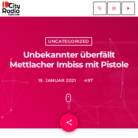
search
menu
play_arrow
UNCATEGORIZED
Unbekannter überfällt
Mettlacher Imbiss mit Pistole
19. JANUAR 2021
497
today
share
email