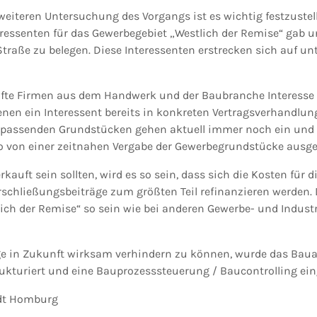
eiteren Untersuchung des Vorgangs ist es wichtig festzustell
eressenten für das Gewerbegebiet „Westlich der Remise“ gab u
traße zu belegen. Diese Interessenten erstrecken sich auf un
fte Firmen aus dem Handwerk und der Baubranche Interesse 
enen ein Interessent bereits in konkreten Vertragsverhandlun
 passenden Grundstücken gehen aktuell immer noch ein und 
so von einer zeitnahen Vergabe der Gewerbegrundstücke ausg
rkauft sein sollten, wird es so sein, dass sich die Kosten für 
rschließungsbeiträge zum größten Teil refinanzieren werden. 
ich der Remise“ so sein wie bei anderen Gewerbe- und Industr
e in Zukunft wirksam verhindern zu können, wurde das Baua
turiert und eine Bauprozesssteuerung / Baucontrolling ein
adt Homburg