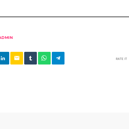
ADMIN
email
RATE IT