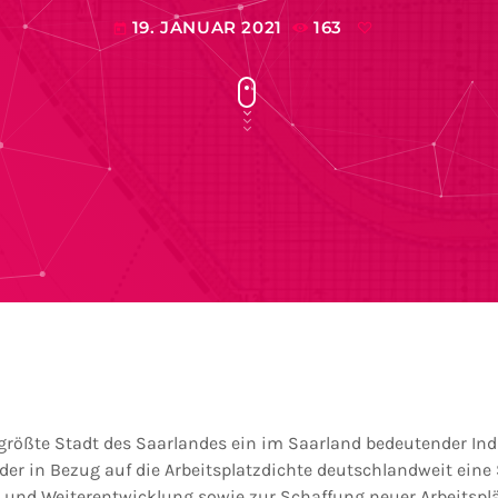
19. JANUAR 2021
163
today
tgrößte Stadt des Saarlandes ein im Saarland bedeutender Ind
der in Bezug auf die Arbeitsplatzdichte deutschlandweit eine
 und Weiterentwicklung sowie zur Schaffung neuer Arbeitsplät