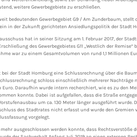
end, weitere Gewerbegebiete zu erschließen.
eit bedeutenden Gewerbegebiet G9 / Am Zunderbaum, stellt d
ein in der Zukunft gerichteten Ansiedlungspolitik der Stadt 
usschuss hat in seiner Sitzung am 1. Februar 2017, der Stadt
 Erschließung des Gewerbegebietes G11 „Westlich der Remise“ 
me war zu einem Gesamtvolumen von rund 1,1 Millionen Eur
t bei der Stadt Homburg eine Schlussrechnung über die B
Schlussrechnung schloss einschließlich mehrerer Nachträge
en Euro. Daraufhin wurde intern recherchiert, wie es zu den M
mmen konnte. Dabei ist aufgefallen, dass die Straße entgeg
rstufenausbau um ca. 130 Meter länger ausgeführt wurde. Di
chluss des Stadtrates nicht erfasst und wurde den Gremien
lussfassung vorgelegt.
t mehr ausgeschlossen werden konnte, dass Rechtsverstöße 
 wurde der Sachverhalt Anfang Juli 2019 an einen externen Re