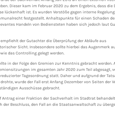
ben. Dieser kam im Februar 2020 zu dem Ergebnis, dass di
se lückenhaft ist. Es wurden Verstöße gegen interne Regelung
unalrecht festgestellt. Anhaltspunkte für einen Schaden d
relevantes Handeln von Bediensteten haben sich jedoch laut G
 empfiehlt der Gutachter die Überprüfung der Abläufe aus
orischer Sicht. Insbesondere sollte hierbei das Augenmerk au
wie das Controlling gelegt werden.
ollte in der Folge den Gremien zur Kenntnis gebracht werden.
miensitzungen im gesamten Jahr 2020 zum Teil abgesagt, v
 reduzierter Tagesordnung statt. Daher und aufgrund der Tats
 drohte, wurde der Fall erst Anfang Dezember von Seiten der V
ständigen Ausschüsse gebracht.
f Antrag einer Fraktion der Sachverhalt im Stadtrat behandel
ch der Beschluss, den Fall an die Staatsanwaltschaft zu über