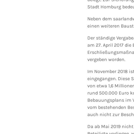
Stadt Homburg bedeut
Neben dem saarlandw
einen weiteren Baust
Der ständige Vergabea
am 27. April 2017 die
Erschließungsmaßnah
vergeben worden.
Im November 2018 is
eingegangen. Diese 
von etwa 1,6 Million
rund 500.000 Euro ko
Bebauungsplans im Vo
vom bestehenden Bes
auch nicht zur Besch
Da ab Mai 2019 nich
Beteiligte vorliegen,