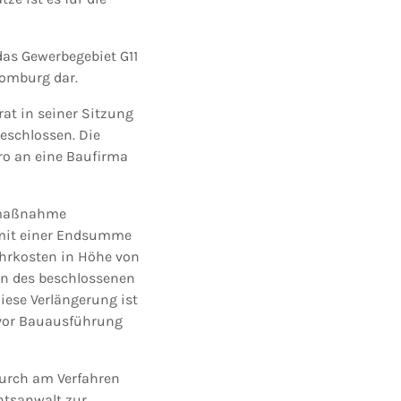
as Gewerbegebiet G11
Homburg dar.
rat in seiner Sitzung
beschlossen. Die
o an eine Baufirma
aumaßnahme
 mit einer Endsumme
ehrkosten in Höhe von
en des beschlossenen
ese Verlängerung ist
 vor Bauausführung
durch am Verfahren
chtsanwalt zur