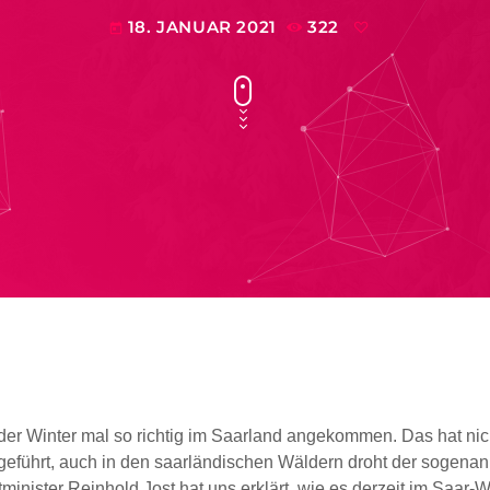
18. JANUAR 2021
322
today
t der Winter mal so richtig im Saarland angekommen. Das hat ni
geführt, auch in den saarländischen Wäldern droht der sogena
inister Reinhold Jost hat uns erklärt, wie es derzeit im Saar-