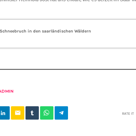
r Schneebruch in den saarländischen Wäldern
ADMIN
email
RATE IT