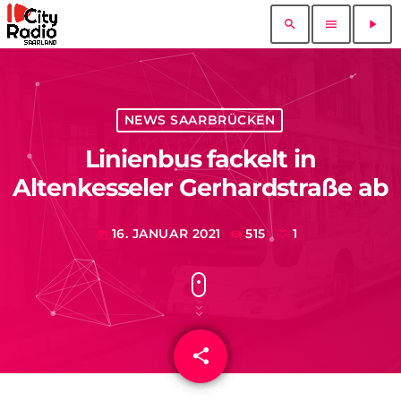
search
menu
play_arrow
NEWS SAARBRÜCKEN
Linienbus fackelt in
Altenkesseler Gerhardstraße ab
16. JANUAR 2021
515
1
today
share
email
1