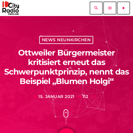
search
menu
play_arrow
NEWS NEUNKIRCHEN
Ottweiler Bürgermeister
kritisiert erneut das
Schwerpunktprinzip, nennt das
Beispiel „Blumen Holgi“
15. JANUAR 2021
112
today