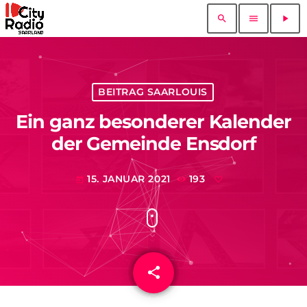
search
menu
play_arrow
BEITRAG SAARLOUIS
Ein ganz besonderer Kalender
der Gemeinde Ensdorf
15. JANUAR 2021
193
today
share
email