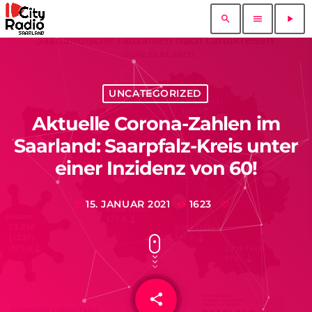
search
menu
play_arrow
UNCATEGORIZED
Aktuelle Corona-Zahlen im
Saarland: Saarpfalz-Kreis unter
einer Inzidenz von 60!
15. JANUAR 2021
1623
today
share
email