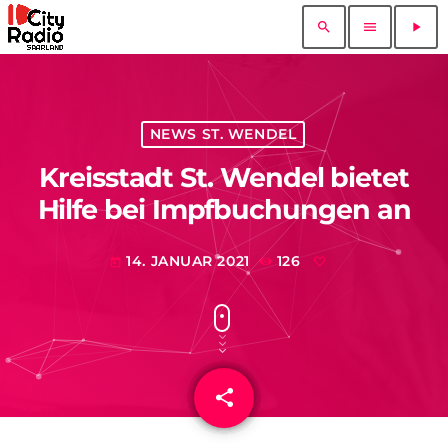
search
menu
play_arrow
NEWS ST. WENDEL
Kreisstadt St. Wendel bietet
Hilfe bei Impfbuchungen an
14. JANUAR 2021
126
today
share
email