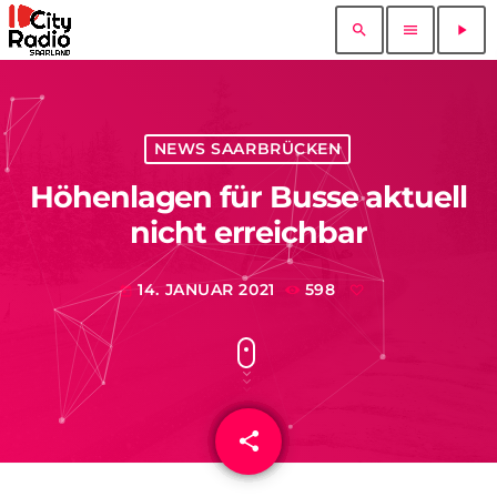
search
menu
play_arrow
NEWS SAARBRÜCKEN
Höhenlagen für Busse aktuell
nicht erreichbar
14. JANUAR 2021
598
today
share
email