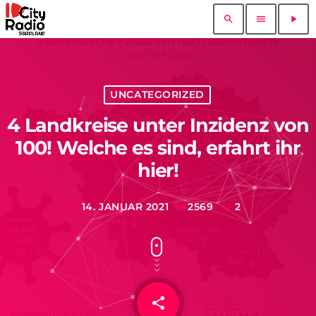
search
menu
play_arrow
UNCATEGORIZED
4 Landkreise unter Inzidenz von
100! Welche es sind, erfahrt ihr
hier!
14. JANUAR 2021
2569
2
today
share
email
2